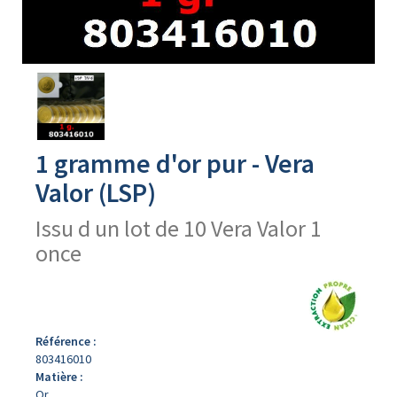
Avers
du
produit
1 gramme d'or pur - Vera
Valor (LSP)
Issu d un lot de 10 Vera Valor 1
once
Référence :
803416010
Matière :
Or