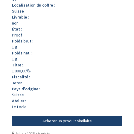
Localisation du coffre :
Suisse
Livrable :
non
État :
Proof
Poids brut :
1 g
Poids net :
1 g
Titre :
1 000,00‰
Fiscalité :
Jeton
Pays d'origine :
Suisse
Atelier :
Le Locle
Acheter un produit similaire
Achats 100% sécurisés