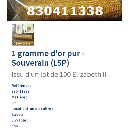
Avers
du
produit
1 gramme d'or pur -
Souverain (LSP)
Issu d un lot de 100 Elizabeth II
Référence :
830411338
Matière :
Or
Localisation du coffre :
Suisse
Livrable :
non