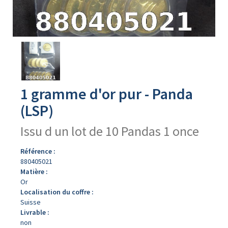
Avers
du
produit
1 gramme d'or pur - Panda
(LSP)
Issu d un lot de 10 Pandas 1 once
Référence :
880405021
Matière :
Or
Localisation du coffre :
Suisse
Livrable :
non