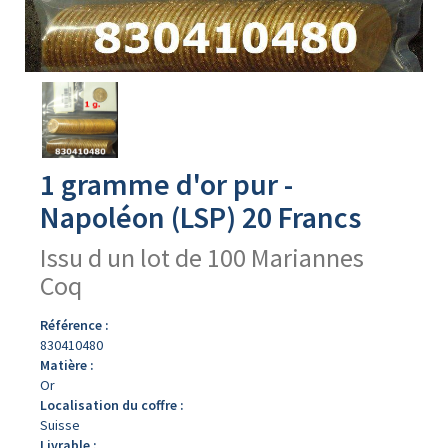
Avers
du
produit
1 gramme d'or pur -
Napoléon (LSP) 20 Francs
Issu d un lot de 100 Mariannes
Coq
Référence :
830410480
Matière :
Or
Localisation du coffre :
Suisse
Livrable :