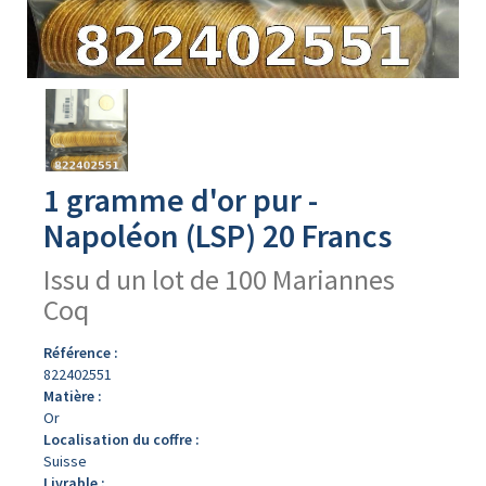
Avers
du
produit
1 gramme d'or pur -
Napoléon (LSP) 20 Francs
Issu d un lot de 100 Mariannes
Coq
Référence :
822402551
Matière :
Or
Localisation du coffre :
Suisse
Livrable :