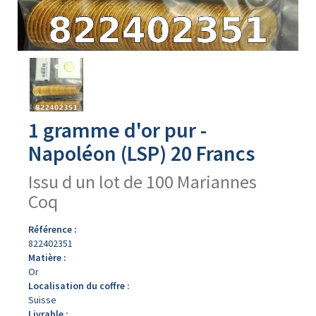
Avers
du
produit
1 gramme d'or pur -
Napoléon (LSP) 20 Francs
Issu d un lot de 100 Mariannes
Coq
Référence :
822402351
Matière :
Or
Localisation du coffre :
Suisse
Livrable :