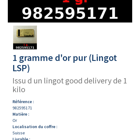
Avers
du
produit
1 gramme d'or pur (Lingot
LSP)
Issu d un lingot good delivery de 1
kilo
Référence :
982595171
Matière :
Or
Localisation du coffre :
Suisse
Livrable :