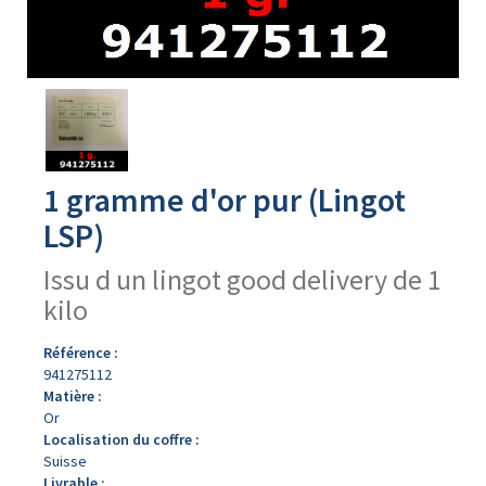
Avers
du
produit
1 gramme d'or pur (Lingot
LSP)
Issu d un lingot good delivery de 1
kilo
Référence :
941275112
Matière :
Or
Localisation du coffre :
Suisse
Livrable :