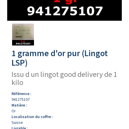
Avers
du
produit
1 gramme d'or pur (Lingot
LSP)
Issu d un lingot good delivery de 1
kilo
Référence :
941275107
Matière :
Or
Localisation du coffre :
Suisse
Livrable :