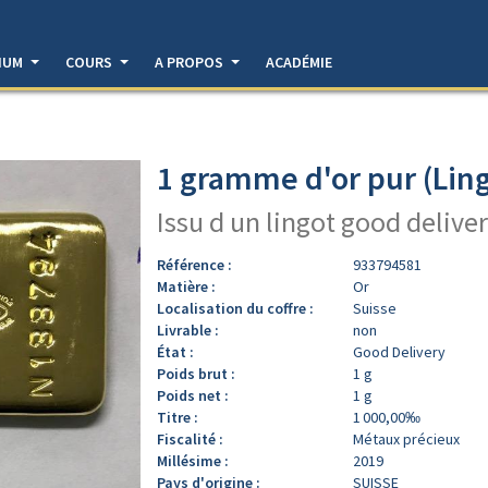
DIUM
COURS
A PROPOS
ACADÉMIE
1 gramme d'or pur (Ling
Issu d un lingot good deliver
Référence :
933794581
Matière :
Or
Localisation du coffre :
Suisse
Livrable :
non
État :
Good Delivery
Poids brut :
1 g
Poids net :
1 g
Titre :
1 000,00‰
Fiscalité :
Métaux précieux
Millésime :
2019
Pays d'origine :
SUISSE