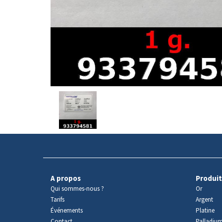
Avers
du
produit
A propos
Produit
Qui sommes-nous ?
Or
Tarifs
Argent
Événements
Platine
Contact
Palladiu