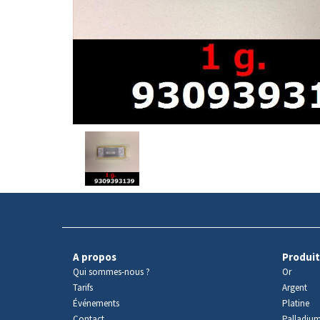
Avers
du
produit
A propos
Produit
Qui sommes-nous ?
Or
Tarifs
Argent
Événements
Platine
Contact
Palladiu