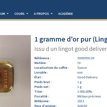
DIUM
COURS
A PROPOS
ACADÉMIE
1 gramme d'or pur (Ling
Issu d un lingot good deliver
Référence :
9309393139
Matière :
Or
Localisation du coffre :
Suisse
Livrable :
non
État :
Good Delivery
Poids brut :
1 g
Poids net :
1 g
Titre :
1 000,00‰
Fiscalité :
Métaux précieux
Millésime :
2013
Pays d'origine :
SUISSE