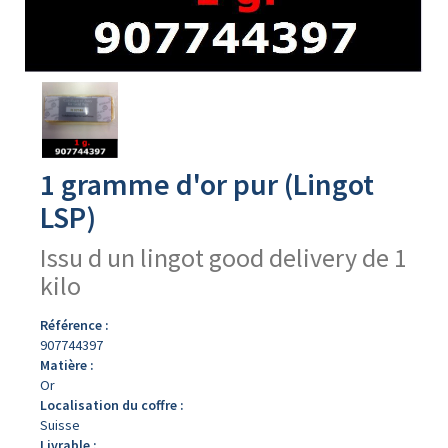
Avers
du
produit
1 gramme d'or pur (Lingot
LSP)
Issu d un lingot good delivery de 1
kilo
Référence :
907744397
Matière :
Or
Localisation du coffre :
Suisse
Livrable :