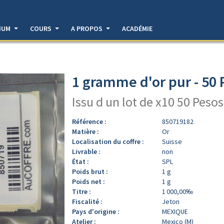
DIUM
COURS
A PROPOS
ACADÉMIE
1 gramme d'or pur - 50
Issu d un lot de x10 50 Pesos
Référence :
850719182
Matière :
Or
Localisation du coffre :
Suisse
Livrable :
non
État :
SPL
Poids brut :
1 g
Poids net :
1 g
Titre :
1 000,00‰
Fiscalité :
Jeton
Pays d'origine :
MEXIQUE
Atelier :
Mexico (M)