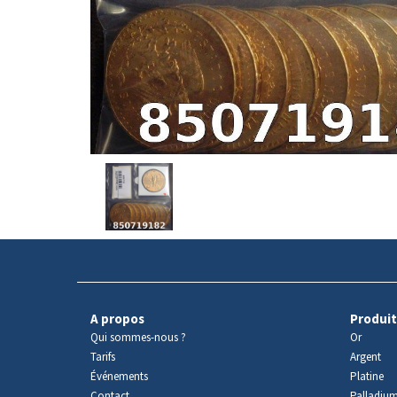
Avers
du
produit
A propos
Produit
Qui sommes-nous ?
Or
Tarifs
Argent
Événements
Platine
Contact
Palladiu