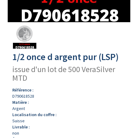
Avers
du
produit
1/2 once d argent pur (LSP)
issue d'un lot de 500 VeraSilver
MTD
Référence :
D790618528
Matière :
Argent
Localisation du coffre :
Suisse
Livrable :
non