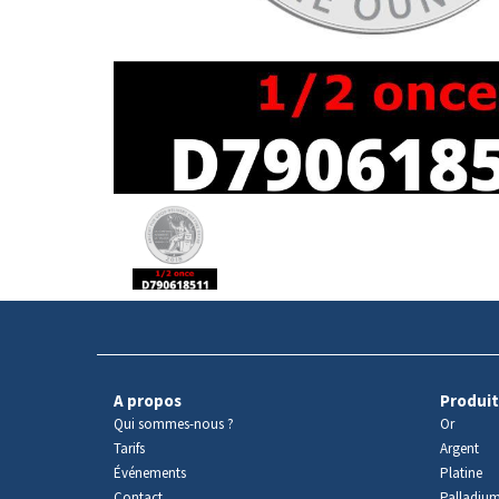
Avers
du
produit
A propos
Produit
Qui sommes-nous ?
Or
Tarifs
Argent
Événements
Platine
Contact
Palladiu