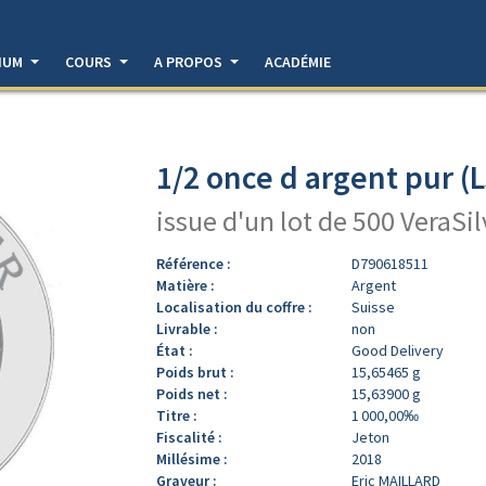
DIUM
COURS
A PROPOS
ACADÉMIE
1/2 once d argent pur (
issue d'un lot de 500 VeraSi
Référence :
D790618511
Matière :
Argent
Localisation du coffre :
Suisse
Livrable :
non
État :
Good Delivery
Poids brut :
15,65465 g
Poids net :
15,63900 g
Titre :
1 000,00‰
Fiscalité :
Jeton
Millésime :
2018
Graveur :
Eric MAILLARD