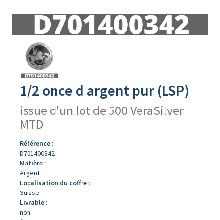
Avers
du
produit
1/2 once d argent pur (LSP)
issue d'un lot de 500 VeraSilver
MTD
Référence :
D701400342
Matière :
Argent
Localisation du coffre :
Suisse
Livrable :
non