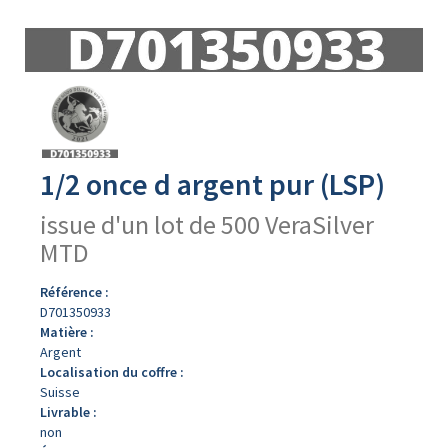
Avers
du
produit
1/2 once d argent pur (LSP)
issue d'un lot de 500 VeraSilver
MTD
Référence :
D701350933
Matière :
Argent
Localisation du coffre :
Suisse
Livrable :
non