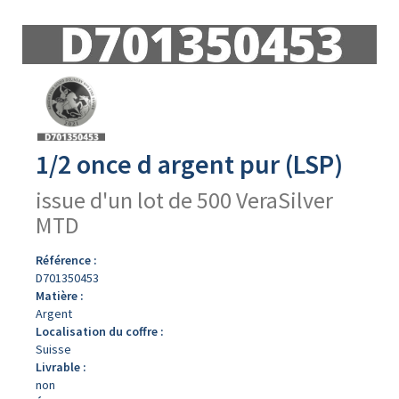
Avers
du
produit
1/2 once d argent pur (LSP)
issue d'un lot de 500 VeraSilver
MTD
Référence :
D701350453
Matière :
Argent
Localisation du coffre :
Suisse
Livrable :
non