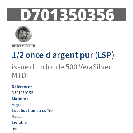
Avers
du
produit
1/2 once d argent pur (LSP)
issue d'un lot de 500 VeraSilver
MTD
Référence :
D701350356
Matière :
Argent
Localisation du coffre :
Suisse
Livrable :
non