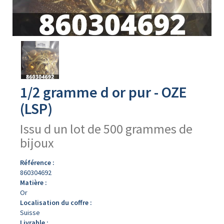
Avers
du
produit
1/2 gramme d or pur - OZE
(LSP)
Issu d un lot de 500 grammes de
bijoux
Référence :
860304692
Matière :
Or
Localisation du coffre :
Suisse
Livrable :