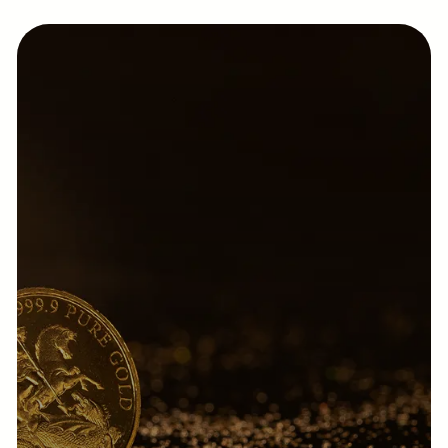
Marianne
Terrassant le
Dragon, la
nouvelle pièce
d’or pur Vera
Valor.
Disponible en
1/4, 1/10e
et 1/20e d’once