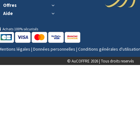
Offres
Aide
Achats 100% sécurisés
Mentions légales
|
Données personnelles
|
Conditions générales d'utilisatio
© AuCOFFRE 2026 | Tous droits reservés