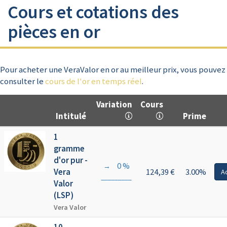
Cours et cotations des
pièces en or
Pour acheter une VeraValor en or au meilleur prix, vous pouvez
consulter le
cours de l'or en temps réel
.
Variation
Cours
Intitulé
Prime
1
gramme
d'or pur -
0 %
→
Vera
124,39 €
3.00%
A
Valor
(LSP)
Vera Valor