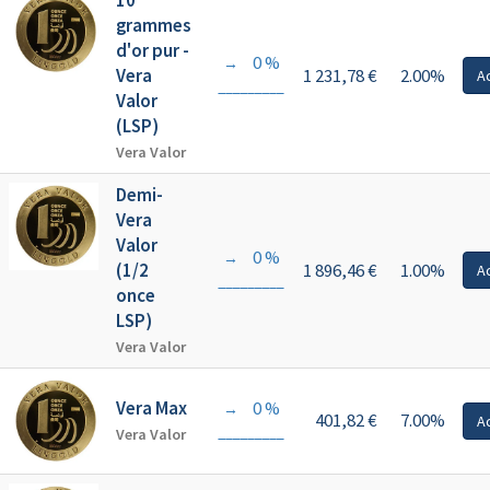
10
grammes
d'or pur -
0 %
→
Vera
1 231,78 €
2.00%
A
Valor
(LSP)
Vera Valor
Demi-
Vera
Valor
0 %
→
(1/2
1 896,46 €
1.00%
A
once
LSP)
Vera Valor
Vera Max
0 %
→
401,82 €
7.00%
A
Vera Valor