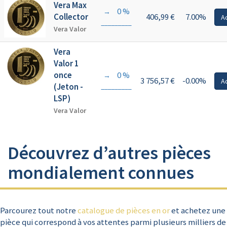
Vera Max
0 %
→
Collector
406,99 €
7.00%
A
Vera Valor
Vera
Valor 1
once
0 %
→
3 756,57 €
-0.00%
A
(Jeton -
LSP)
Vera Valor
Découvrez d’autres pièces
mondialement connues
Parcourez tout notre
catalogue de pièces en or
et achetez une
pièce qui correspond à vos attentes parmi plusieurs milliers de