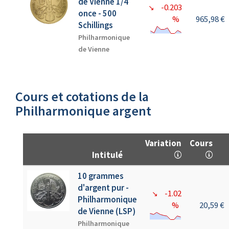
de Vienne 1/4
-0.203
↘
once - 500
%
965,98 €
Schillings
Philharmonique
de Vienne
Cours et cotations de la
Philharmonique argent
Variation
Cours
Intitulé
10 grammes
d'argent pur -
-1.02
↘
Philharmonique
%
20,59 €
de Vienne (LSP)
Philharmonique