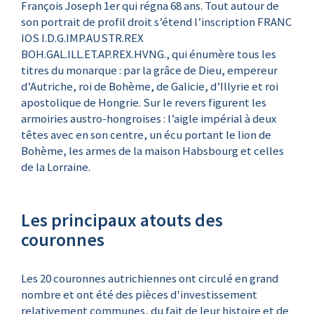
François Joseph 1er qui régna 68 ans. Tout autour de
son portrait de profil droit s’étend l’inscription FRANC
IOS I.D.G.IMP.AUSTR.REX
BOH.GAL.ILL.ET.AP.REX.HVNG., qui énumère tous les
titres du monarque : par la grâce de Dieu, empereur
d’Autriche, roi de Bohème, de Galicie, d’Illyrie et roi
apostolique de Hongrie. Sur le revers figurent les
armoiries austro-hongroises : l’aigle impérial à deux
têtes avec en son centre, un écu portant le lion de
Bohème, les armes de la maison Habsbourg et celles
de la Lorraine.
Les principaux atouts des
couronnes
Les 20 couronnes autrichiennes ont circulé en grand
nombre et ont été des pièces d'investissement
relativement communes, du fait de leur histoire et de