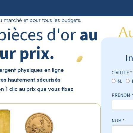
u marché et pour tous les budgets.
pièces d'or
au
ur prix.
I
'argent physiques en ligne
CIVILITÉ *
res hautement sécurisés
M.
 1 clic au prix que vous fixez
PRÉNOM 
NOM *