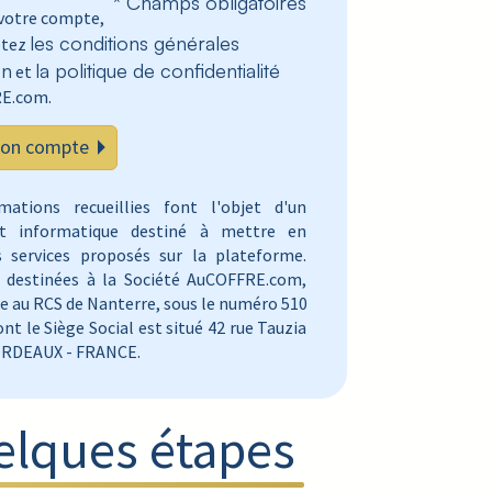
* Champs obligatoires
 votre compte,
les conditions générales
ptez
on
la politique de confidentialité
et
E.com.
mon compte
mations recueillies font l'objet d'un
nt informatique destiné à mettre en
s services proposés sur la plateforme.
t destinées à la Société AuCOFFRE.com,
te au RCS de Nanterre, sous le numéro 510
ont le Siège Social est situé 42 rue Tauzia
ORDEAUX - FRANCE.
elques étapes