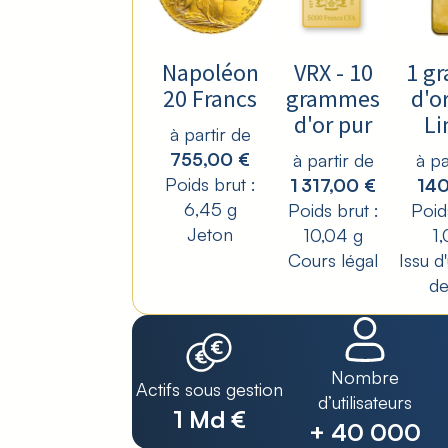
Napoléon
VRX - 10
1 g
20 Francs
grammes
d'or
d'or pur
Li
à partir de
755,00 €
à partir de
à pa
Poids brut :
1 317,00 €
140
6,45 g
Poids brut :
Poid
Jeton
10,04 g
1
Cours légal
Issu d
de
Nombre
Actifs sous gestion
d’utilisateurs
1 Md €
+ 40 000