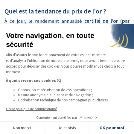
Quel est la tendance du prix de l'or ?
À ce jour, le rendement annualisé
certifié de l’or (par
huissier de justice G. Simonin, E. Le Marec, et V. Guerrier.)
est très exactement de :
+8,17 % par an
, sur les cinquante dernières années
(1970-2020 inclus / en dollar)
+8,69 % par an
, sur les vingt dernières années (2000-
2020 inclus / en euro)
Les résultats passés ne préjugent pas des performances
futures, toutefois, nous pouvons remarquer qu'à long
terme, l'or n'a que fait de monter et a démontré une
résistance parfaite à l'inflation, bien peu d'actifs peuvent
en dire de même.