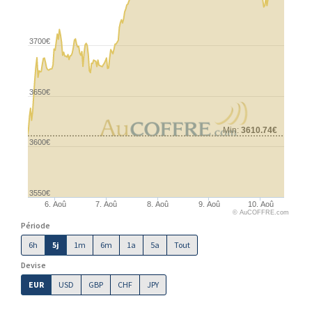
3700€
3650€
Min:
3610.74€
3600€
3550€
6. Aoû
7. Aoû
8. Aoû
9. Aoû
10. Aoû
© AuCOFFRE.com
Période
6h
5j
1m
6m
1a
5a
Tout
Devise
EUR
USD
GBP
CHF
JPY