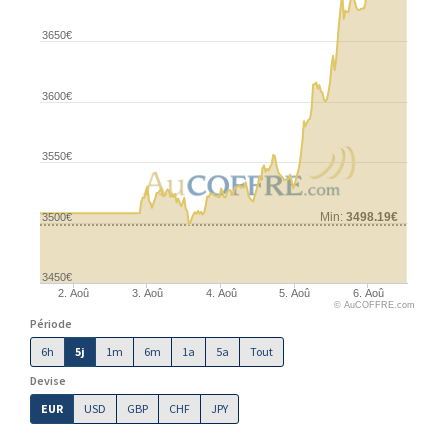
3650€
3600€
3550€
Min:
3498.19€
3500€
3450€
2. Aoû
3. Aoû
4. Aoû
5. Aoû
6. Aoû
© AuCOFFRE.com
Période
6h
5j
1m
6m
1a
5a
Tout
Devise
EUR
USD
GBP
CHF
JPY