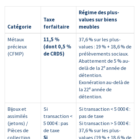
Régime des plus-
Taxe
values sur biens
Catégorie
forfaitaire
meubles
Métaux
11,5 %
37,6 % sur les plus-
précieux
(dont 0,5 %
values : 19 % + 18,6 % de
(CFMP)
de CRDS)
prélèvements sociaux.
Abattement de 5 % au-
e
delà de la 2
année de
détention.
Exonération au-delà de
e
la 22
année de
détention.
Bijoux et
Si
Si transaction < 5 000 € :
assimilés
transaction <
pas de taxe
(jetons) /
5 000 € : pas
Si transaction > 5 000 € :
Pièces de
de taxe
37,6 % sur les plus-
collection
Si
values (19 % + 18,6 % de