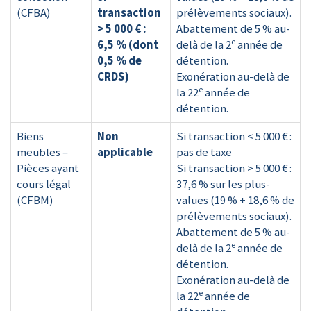
(CFBA)
transaction
prélèvements sociaux).
> 5 000 € :
Abattement de 5 % au-
e
6,5 % (dont
delà de la 2
année de
0,5 % de
détention.
CRDS)
Exonération au-delà de
e
la 22
année de
détention.
Biens
Non
Si transaction < 5 000 € :
meubles –
applicable
pas de taxe
Pièces ayant
Si transaction > 5 000 € :
cours légal
37,6 % sur les plus-
(CFBM)
values (19 % + 18,6 % de
prélèvements sociaux).
Abattement de 5 % au-
e
delà de la 2
année de
détention.
Exonération au-delà de
e
la 22
année de