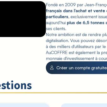
Fondé en 2009 par Jean-Franço
français dans l’achat et vente
particuliers
, exclusivement iss
aujourd’hui
plus de 6,5 tonnes 
ses clients.
Notre ambition est de rendre pl
digitalisation. Vous pouvez déso
à des milliers d'utilisateurs par 
AuCOFFRE est également la prem
monnaie d'investissement à cours
Créer un compte gratuit
stions
Vos pièces d'or, d'argen
Tous les produits en
Sur AuCOFFRE vous trouv
Le cours de l'or et le c
Sur AuCOFFRE.com, c'es
cof