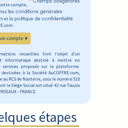
* Champs obligatoires
 votre compte,
les conditions générales
ptez
on
la politique de confidentialité
et
E.com.
mon compte
mations recueillies font l'objet d'un
nt informatique destiné à mettre en
s services proposés sur la plateforme.
t destinées à la Société AuCOFFRE.com,
te au RCS de Nanterre, sous le numéro 510
ont le Siège Social est situé 42 rue Tauzia
ORDEAUX - FRANCE.
elques étapes