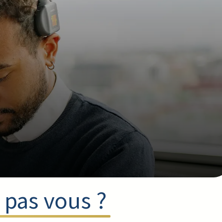
t ?
 service
os questions !
 pas vous ?