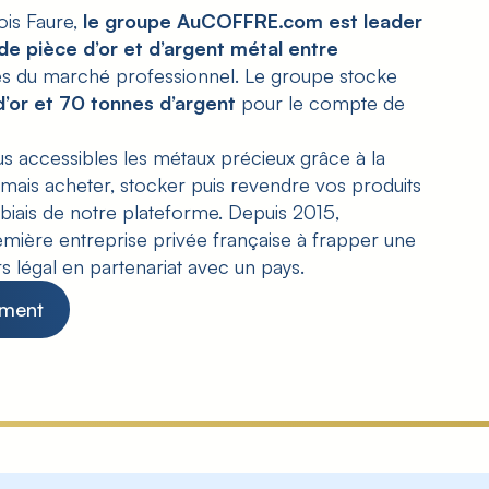
is Faure,
le groupe AuCOFFRE.com est leader
 de pièce d’or et d’argent métal entre
ues du marché professionnel. Le groupe stocke
d’or et 70 tonnes d’argent
pour le compte de
us accessibles les métaux précieux grâce à la
rmais acheter, stocker puis revendre vos produits
le biais de notre plateforme. Depuis 2015,
ière entreprise privée française à frapper une
 légal en partenariat avec un pays.
ement
t ou vos fractions de platine et palladium vous appartien
erez un large choix de pièces en or et en argent ainsi
ours de l'argent sont déterminés par le marché mondial et
t vous qui fixez votre prix de vente !
fre France
, repérable grâce au drapeau Localisation Fr
C'est une