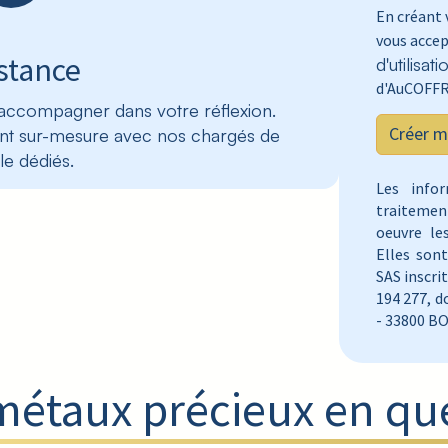
En créant
vous acce
stance
d'utilisati
d'AuCOFFR
 accompagner dans votre réflexion.
Créer 
t sur-mesure avec nos chargés de
le dédiés.
Les infor
traiteme
oeuvre le
Elles son
SAS inscri
194 277, d
- 33800 B
métaux précieux en qu