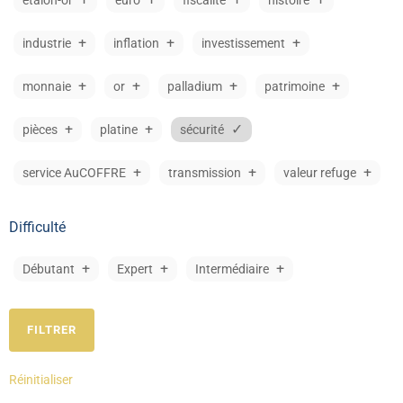
étalon-or
euro
fiscalité
histoire
industrie
inflation
investissement
monnaie
or
palladium
patrimoine
pièces
platine
sécurité
service AuCOFFRE
transmission
valeur refuge
Difficulté
Débutant
Expert
Intermédiaire
Réinitialiser